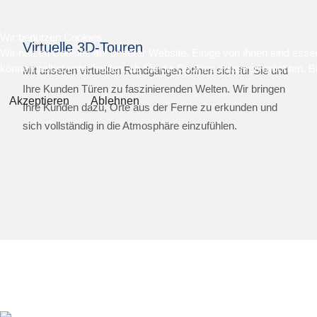
Wir benutzen Cookies
Virtuelle 3D-Touren
Wir nutzen Cookies auf unserer Website. Einige von ihnen sind essen
können selbst entscheiden, ob Sie die Cookies zulassen möchten. Bit
Mit unseren virtuellen Rundgängen öffnen sich für Sie und
Ihre Kunden Türen zu faszinierenden Welten. Wir bringen
Akzeptieren
Ablehnen
Ihre Kunden dazu, Orte aus der Ferne zu erkunden und
sich vollständig in die Atmosphäre einzufühlen.